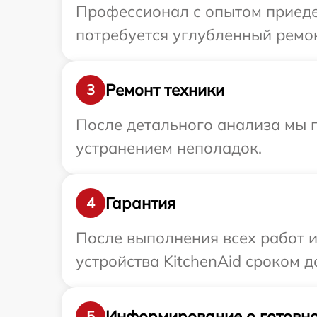
Профессионал с опытом приедет
потребуется углубленный ремон
Ремонт техники
3
После детального анализа мы 
устранением неполадок.
Гарантия
4
После выполнения всех работ 
устройства KitchenAid сроком до
Информирование о готовно
5