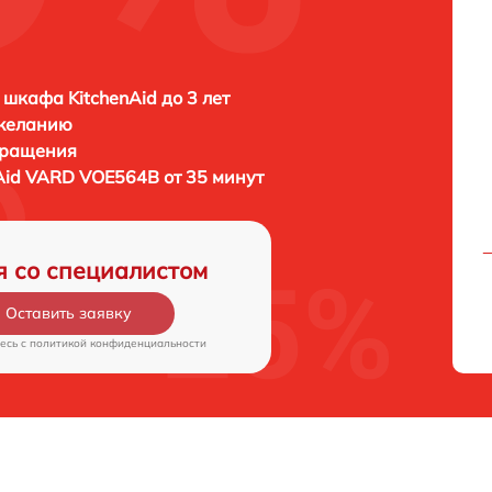
 шкафа KitchenAid до 3 лет
 желанию
бращения
Aid VARD VOE564B от 35 минут
я со специалистом
Оставить заявку
есь c
политикой конфиденциальности