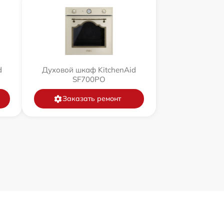
d
Духовой шкаф KitchenAid
SF700PO
Заказать ремонт