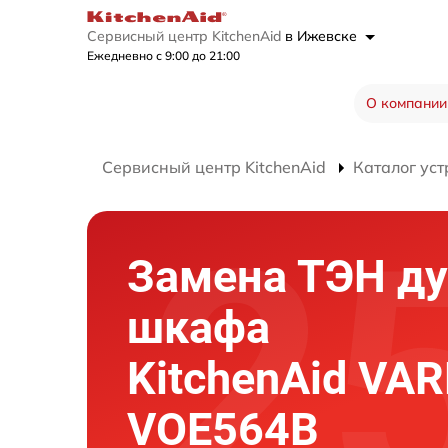
Сервисный центр KitchenAid
в Ижевске
Ежедневно с 9:00 до 21:00
О компании
Сервисный центр KitchenAid
Каталог уст
Замена ТЭН ду
шкафа
KitchenAid VA
VOE564B