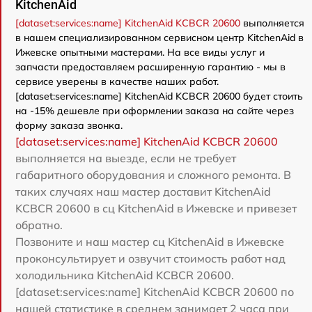
KitchenAid
[dataset:services:name] KitchenAid KCBCR 20600
выполняется
в нашем специализированном сервисном центр KitchenAid в
Ижевске опытными мастерами. На все виды услуг и
запчасти предоставляем расширенную гарантию - мы в
сервисе уверены в качестве наших работ.
[dataset:services:name] KitchenAid KCBCR 20600 будет стоить
на -15% дешевле при оформлении заказа на сайте через
форму заказа звонка.
[dataset:services:name] KitchenAid KCBCR 20600
выполняется на выезде, если не требует
габаритного оборудования и сложного ремонта. В
таких случаях наш мастер доставит KitchenAid
KCBCR 20600 в сц KitchenAid в Ижевске и привезет
обратно.
Позвоните и наш мастер сц KitchenAid в Ижевске
проконсультирует и озвучит стоимость работ над
холодильника KitchenAid KCBCR 20600.
[dataset:services:name] KitchenAid KCBCR 20600 по
нашей статистике в среднем занимает 2 часа при