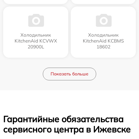
Холодильник
Холодильник
KitchenAid KCVWX
KitchenAid KCBMS
20900L
18602
Показать больше
Гарантийные обязательства
сервисного центра в Ижевске