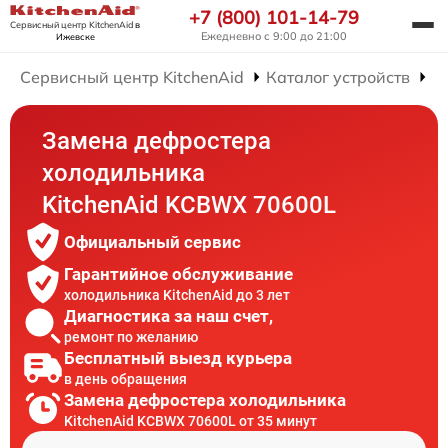
+7 (800) 101-14-79
Сервисный центр KitchenAid
в
Ежедневно с 9:00 до 21:00
Ижевске
Сервисный центр KitchenAid
Каталог устройств
Р
Замена дефростера
холодильника
KitchenAid KCBWX 70600L
Официальный сервис
Гарантийное обслуживание
холодильника KitchenAid до 3 лет
Диагностика за наш счет,
ремонт по желанию
Бесплатный выезд курьера
в день обращения
Замена дефростера холодильника
KitchenAid KCBWX 70600L от 35 минут