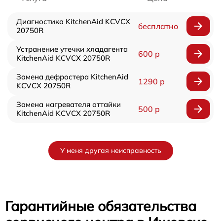
Диагностика KitchenAid KCVCX
бесплатно
20750R
Устранение утечки хладагента
600 р
KitchenAid KCVCX 20750R
Замена дефростера KitchenAid
1290 р
KCVCX 20750R
Замена нагревателя оттайки
500 р
KitchenAid KCVCX 20750R
У меня другая неисправность
Гарантийные обязательства