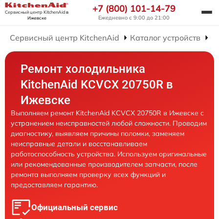
+7 (800) 101-14-79
Сервисный центр KitchenAid
в
Ежедневно с 9:00 до 21:00
Ижевске
Сервисный центр KitchenAid
Каталог устройств
Р
Ремонт холодильника
KitchenAid KCVCX 20750R в
Ижевске
Выполняем ремонт KitchenAid KCVCX 20750R в Ижевске с
устранением неисправностей любой сложности. Проводим
диагностику, выявляем причины поломки, заменяем
неисправные детали и восстанавливаем
работоспособность устройства. Используем оригинальные
или рекомендованные производителем запчасти, после
ремонта выполняем проверку всех функций и
предоставляем гарантию.
Официальный сервис