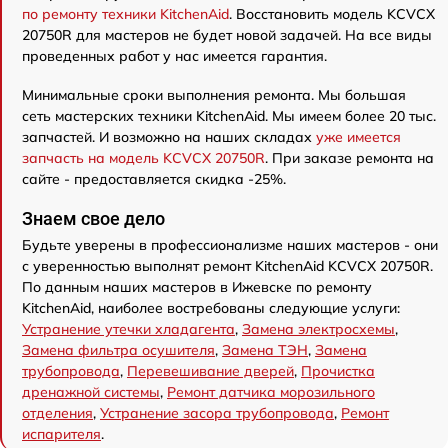
по ремонту техники KitchenAid
. Восстановить модель KCVCX
20750R для мастеров не будет новой задачей. На все виды
проведенных работ у нас имеется гарантия.
Минимальные сроки выполнения ремонта. Мы большая
сеть мастерских техники KitchenAid. Мы имеем более 20 тыс.
запчастей. И возможно на наших складах
уже имеется
запчасть на модель KCVCX 20750R
. При заказе ремонта на
сайте - предоставляется скидка -25%.
Знаем свое дело
Будьте уверены в профессионализме наших мастеров - они
с уверенностью выполнят ремонт KitchenAid KCVCX 20750R.
По данным наших мастеров в Ижевске по ремонту
KitchenAid, наиболее востребованы следующие услуги:
Устранение утечки хладагента
,
Замена электросхемы
,
Замена фильтра осушителя
,
Замена ТЭН
,
Замена
трубопровода
,
Перевешивание дверей
,
Прочистка
дренажной системы
,
Ремонт датчика морозильного
отделения
,
Устранение засора трубопровода
,
Ремонт
испарителя
.