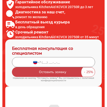
Гарантийное обслуживание
холодильника KitchenAid KCVCX 20750R до 3 лет
Диагностика за наш счет,
ремонт по желанию
Бесплатный выезд курьера
в день обращения
Срочный ремонт
холодильника KitchenAid KCVCX 20750R от 35 минут
Бесплатная консультация со
специалистом
Оставить заявку
Нажимая на кнопку "Оставить заявку" Вы соглашаетесь c
политикой
конфиденциальности