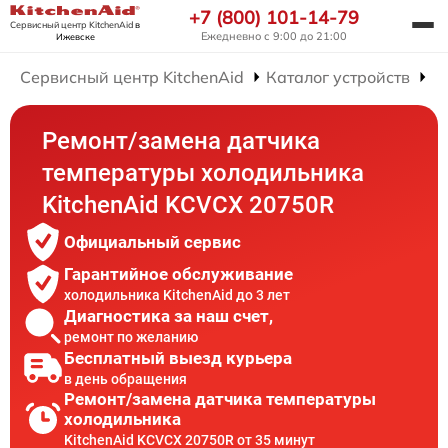
+7 (800) 101-14-79
Сервисный центр KitchenAid
в
Ежедневно с 9:00 до 21:00
Ижевске
Сервисный центр KitchenAid
Каталог устройств
Р
Ремонт/замена датчика
температуры холодильника
KitchenAid KCVCX 20750R
Официальный сервис
Гарантийное обслуживание
холодильника KitchenAid до 3 лет
Диагностика за наш счет,
ремонт по желанию
Бесплатный выезд курьера
в день обращения
Ремонт/замена датчика температуры
холодильника
KitchenAid KCVCX 20750R от 35 минут