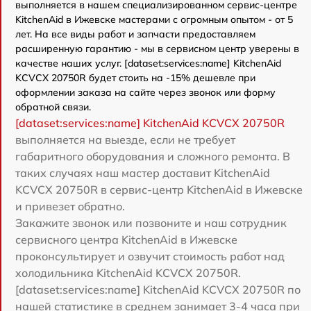
выполняется в нашем специализированном сервис-центре
KitchenAid в Ижевске мастерами с огромным опытом - от 5
лет. На все виды работ и запчасти предоставляем
расширенную гарантию - мы в сервисном центр уверены в
качестве наших услуг. [dataset:services:name] KitchenAid
KCVCX 20750R будет стоить на -15% дешевле при
оформлении заказа на сайте через звонок или форму
обратной связи.
[dataset:services:name] KitchenAid KCVCX 20750R
выполняется на выезде, если не требует
габаритного оборудования и сложного ремонта. В
таких случаях наш мастер доставит KitchenAid
KCVCX 20750R в сервис-центр KitchenAid в Ижевске
и привезет обратно.
Закажите звонок или позвоните и наш сотрудник
сервисного центра KitchenAid в Ижевске
проконсультирует и озвучит стоимость работ над
холодильника KitchenAid KCVCX 20750R.
[dataset:services:name] KitchenAid KCVCX 20750R по
нашей статистике в среднем занимает 3-4 часа при