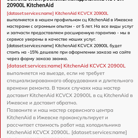
20900L KitchenAid
[dataset:services:name] KitchenAid KCVCX 20900L
выполняется в нашем профильном сц KitchenAid в Ижевске
мастерами с огромным опытом - от 5 лет. На все виды услуг
и запчасти предоставляем расширенную гарантию - мы в
сервисе уверены в качестве наших услуг.
[dataset:services:name] KitchenAid KCVCX 20900L будет
стоить на -15% дешевле при оформлении заказа на сайте
через форму заказа звонка.
[dataset:services:name] KitchenAid KCVCX 20900L
выполняется на выезде, если не требует
специализированного оборудования и длительного
времени ремонта. В таких случаях наш мастер
доставит KitchenAid KCVCX 20900L в сц KitchenAid в
Ижевске и доставит обратно.
Позвоните и наш мастер сервисного центра
KitchenAid в Ижевске проконсультирует и
рассчитает стоимость работ над холодильника
KitchenAid KCVCX 20900L. [dataset:services:name]