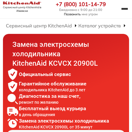
+7 (800) 101-14-79
Сервисный центр KitchenAid
в
Ежедневно с 9:00 до 21:00
Ижевске
Позвонить
мне утром
Сервисный центр KitchenAid
Каталог устройств
Р
Замена электросхемы
холодильника
KitchenAid KCVCX 20900L
Официальный сервис
Гарантийное обслуживание
холодильника KitchenAid до 3 лет
Диагностика за наш счет,
ремонт по желанию
Бесплатный выезд курьера
в день обращения
Замена электросхемы холодильника
KitchenAid KCVCX 20900L от 35 минут