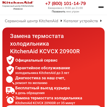
+7 (800) 101-14-79
Сервисный центр KitchenAid
в
Ежедневно с 9:00 до 21:00
Ижевске
Позвонить
мне утром
Сервисный центр KitchenAid
Каталог устройств
Р
Замена термостата
холодильника
KitchenAid KCVCX 20900R
Официальный сервис
Гарантийное обслуживание
холодильника KitchenAid до 3 лет
Диагностика за наш счет,
ремонт по желанию
Бесплатный выезд курьера
в день обращения
Замена термостата холодильника
KitchenAid KCVCX 20900R от 35 минут