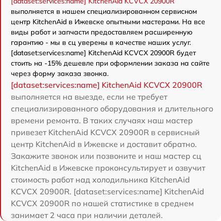
[dataset:services:name] KitchenAid KCVCX 20900R
выполняется в нашем специализированном сервисном
центр KitchenAid в Ижевске опытными мастерами. На все
виды работ и запчасти предоставляем расширенную
гарантию - мы в сц уверены в качестве наших услуг.
[dataset:services:name] KitchenAid KCVCX 20900R будет
стоить на -15% дешевле при оформлении заказа на сайте
через форму заказа звонка.
[dataset:services:name] KitchenAid KCVCX 20900R
выполняется на выезде, если не требует
специализированного оборудования и длительного
времени ремонта. В таких случаях наш мастер
привезет KitchenAid KCVCX 20900R в сервисный
центр KitchenAid в Ижевске и доставит обратно.
Закажите звонок или позвоните и наш мастер сц
KitchenAid в Ижевске проконсультирует и озвучит
стоимость работ над холодильника KitchenAid
KCVCX 20900R. [dataset:services:name] KitchenAid
KCVCX 20900R по нашей статистике в среднем
занимает 2 часа при наличии деталей.