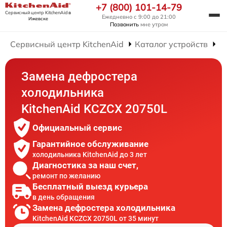
+7 (800) 101-14-79
Сервисный центр KitchenAid
в
Ежедневно с 9:00 до 21:00
Ижевске
Позвонить
мне утром
Сервисный центр KitchenAid
Каталог устройств
Р
Замена дефростера
холодильника
KitchenAid KCZCX 20750L
Официальный сервис
Гарантийное обслуживание
холодильника KitchenAid до 3 лет
Диагностика за наш счет,
ремонт по желанию
Бесплатный выезд курьера
в день обращения
Замена дефростера холодильника
KitchenAid KCZCX 20750L от 35 минут