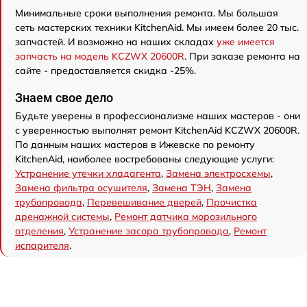
Минимальные сроки выполнения ремонта. Мы большая
сеть мастерских техники KitchenAid. Мы имеем более 20 тыс.
запчастей. И возможно на наших складах
уже имеется
запчасть на модель KCZWX 20600R
. При заказе ремонта на
сайте - предоставляется скидка -25%.
Знаем свое дело
Будьте уверены в профессионализме наших мастеров - они
с уверенностью выполнят ремонт KitchenAid KCZWX 20600R.
По данным наших мастеров в Ижевске по ремонту
KitchenAid, наиболее востребованы следующие услуги:
Устранение утечки хладагента
,
Замена электросхемы
,
Замена фильтра осушителя
,
Замена ТЭН
,
Замена
трубопровода
,
Перевешивание дверей
,
Прочистка
дренажной системы
,
Ремонт датчика морозильного
отделения
,
Устранение засора трубопровода
,
Ремонт
испарителя
.