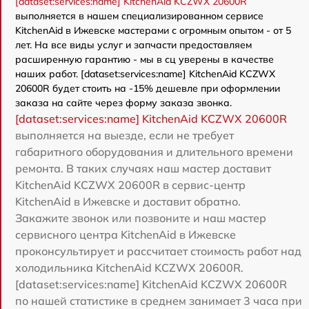
[dataset:services:name] KitchenAid KCZWX 20600R
выполняется в нашем специализированном сервисе
KitchenAid в Ижевске мастерами с огромным опытом - от 5
лет. На все виды услуг и запчасти предоставляем
расширенную гарантию - мы в сц уверены в качестве
наших работ. [dataset:services:name] KitchenAid KCZWX
20600R будет стоить на -15% дешевле при оформлении
заказа на сайте через форму заказа звонка.
[dataset:services:name] KitchenAid KCZWX 20600R
выполняется на выезде, если не требует
габаритного оборудования и длительного времени
ремонта. В таких случаях наш мастер доставит
KitchenAid KCZWX 20600R в сервис-центр
KitchenAid в Ижевске и доставит обратно.
Закажите звонок или позвоните и наш мастер
сервисного центра KitchenAid в Ижевске
проконсультирует и рассчитает стоимость работ над
холодильника KitchenAid KCZWX 20600R.
[dataset:services:name] KitchenAid KCZWX 20600R
по нашей статистике в среднем занимает 3 часа при