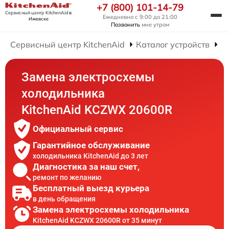
+7 (800) 101-14-79
Сервисный центр KitchenAid
в
Ежедневно с 9:00 до 21:00
Ижевске
Позвонить
мне утром
Сервисный центр KitchenAid
Каталог устройств
Р
Замена электросхемы
холодильника
KitchenAid KCZWX 20600R
Официальный сервис
Гарантийное обслуживание
холодильника KitchenAid до 3 лет
Диагностика за наш счет,
ремонт по желанию
Бесплатный выезд курьера
в день обращения
Замена электросхемы холодильника
KitchenAid KCZWX 20600R от 35 минут