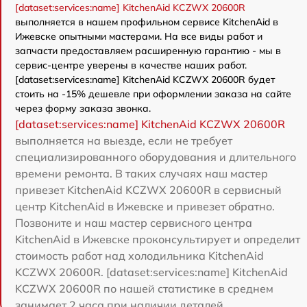
[dataset:services:name] KitchenAid KCZWX 20600R
выполняется в нашем профильном сервисе KitchenAid в
Ижевске опытными мастерами. На все виды работ и
запчасти предоставляем расширенную гарантию - мы в
сервис-центре уверены в качестве наших работ.
[dataset:services:name] KitchenAid KCZWX 20600R будет
стоить на -15% дешевле при оформлении заказа на сайте
через форму заказа звонка.
[dataset:services:name] KitchenAid KCZWX 20600R
выполняется на выезде, если не требует
специализированного оборудования и длительного
времени ремонта. В таких случаях наш мастер
привезет KitchenAid KCZWX 20600R в сервисный
центр KitchenAid в Ижевске и привезет обратно.
Позвоните и наш мастер сервисного центра
KitchenAid в Ижевске проконсультирует и определит
стоимость работ над холодильника KitchenAid
KCZWX 20600R. [dataset:services:name] KitchenAid
KCZWX 20600R по нашей статистике в среднем
занимает 2 часа при наличии деталей.