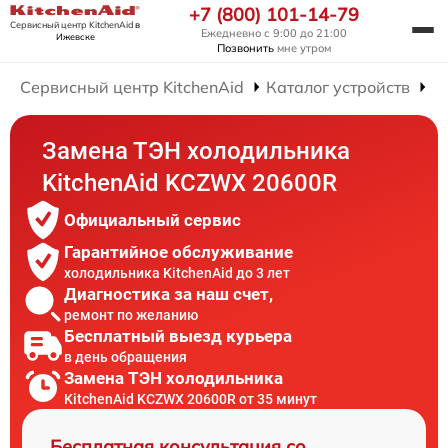
+7 (800) 101-14-79
Сервисный центр KitchenAid
в
Ежедневно с 9:00 до 21:00
Ижевске
Позвонить
мне утром
Сервисный центр KitchenAid
Каталог устройств
Р
Замена ТЭН холодильника
KitchenAid KCZWX 20600R
Официальный сервис
Гарантийное обслуживание
холодильника KitchenAid до 3 лет
Диагностика за наш счет,
ремонт по желанию
Бесплатный выезд курьера
в день обращения
Замена ТЭН холодильника
KitchenAid KCZWX 20600R от 35 минут
Бесплатная консультация со