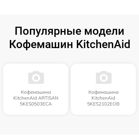
Популярные модели
Кофемашин KitchenAid
Кофемашина
Кофемашина
KitchenAid ARTISAN
KitchenAid
5KES0503ECA
5KES2102EOB