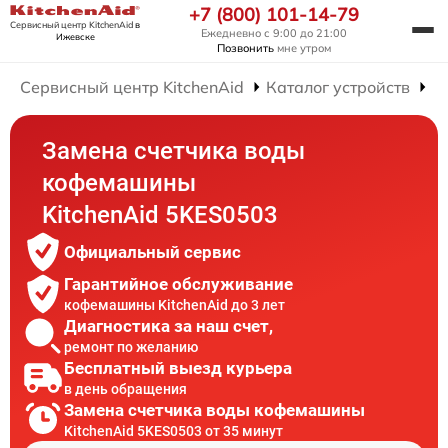
+7 (800) 101-14-79
Сервисный центр KitchenAid
в
Ежедневно с 9:00 до 21:00
Ижевске
Позвонить
мне утром
Сервисный центр KitchenAid
Каталог устройств
Р
Замена счетчика воды
кофемашины
KitchenAid 5KES0503
Официальный сервис
Гарантийное обслуживание
кофемашины KitchenAid до 3 лет
Диагностика за наш счет,
ремонт по желанию
Бесплатный выезд курьера
в день обращения
Замена счетчика воды кофемашины
KitchenAid 5KES0503 от 35 минут