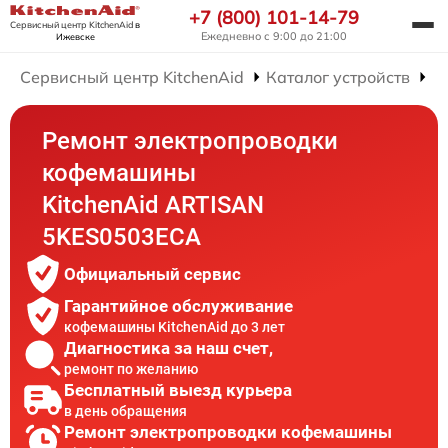
+7 (800) 101-14-79
Сервисный центр KitchenAid
в
Ежедневно с 9:00 до 21:00
Ижевске
Сервисный центр KitchenAid
Каталог устройств
Р
Ремонт электропроводки
кофемашины
KitchenAid ARTISAN
5KES0503ECA
Официальный сервис
Гарантийное обслуживание
кофемашины KitchenAid до 3 лет
Диагностика за наш счет,
ремонт по желанию
Бесплатный выезд курьера
в день обращения
Ремонт электропроводки кофемашины