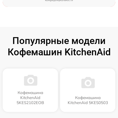
конфиденциальности
Популярные модели
Кофемашин KitchenAid
Кофемашина
KitchenAid
Кофемашина
5KES2102EOB
KitchenAid 5KES0503