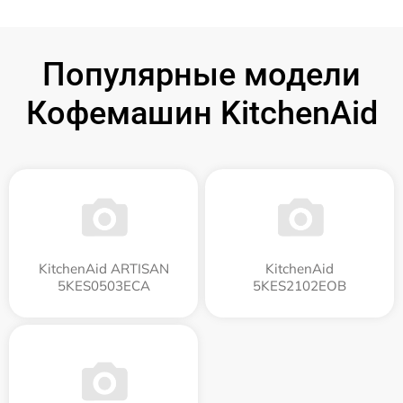
Популярные модели
Кофемашин KitchenAid
KitchenAid ARTISAN
KitchenAid
5KES0503ECA
5KES2102EOB