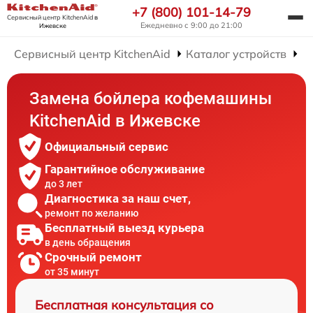
+7 (800) 101-14-79
Сервисный центр KitchenAid
в
Ежедневно с 9:00 до 21:00
Ижевске
Сервисный центр KitchenAid
Каталог устройств
Р
Замена бойлера кофемашины
KitchenAid в Ижевске
Официальный сервис
Гарантийное обслуживание
до 3 лет
Диагностика за наш счет,
ремонт по желанию
Бесплатный выезд курьера
в день обращения
Срочный ремонт
от 35 минут
Бесплатная консультация со