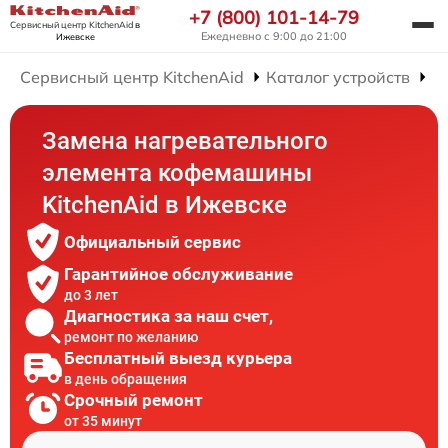
+7 (800) 101-14-79
Сервисный центр KitchenAid
в
Ежедневно с 9:00 до 21:00
Ижевске
Сервисный центр KitchenAid
Каталог устройств
Р
Замена нагревательного
элемента кофемашины
KitchenAid в Ижевске
Официальный сервис
Гарантийное обслуживание
до 3 лет
Диагностика за наш счет,
ремонт по желанию
Бесплатный выезд курьера
в день обращения
Срочный ремонт
от 35 минут