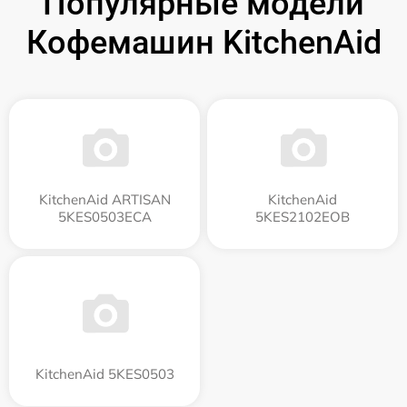
Популярные модели
Кофемашин KitchenAid
KitchenAid ARTISAN
KitchenAid
5KES0503ECA
5KES2102EOB
KitchenAid 5KES0503