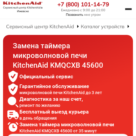
+7 (800) 101-14-79
Сервисный центр KitchenAid
в
Ежедневно с 9:00 до 21:00
Ижевске
Позвонить
мне утром
Сервисный центр KitchenAid
Каталог устройств
Р
Замена таймера
микроволновой печи
KitchenAid KMQCXB 45600
Официальный сервис
Гарантийное обслуживание
микроволновой печи KitchenAid до 3 лет
Диагностика за наш счет,
ремонт по желанию
Бесплатный выезд курьера
в день обращения
Замена таймера микроволновой печи
KitchenAid KMQCXB 45600 от 35 минут