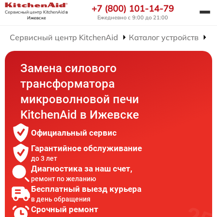
+7 (800) 101-14-79
Сервисный центр KitchenAid
в
Ежедневно с 9:00 до 21:00
Ижевске
Сервисный центр KitchenAid
Каталог устройств
Р
Замена силового
трансформатора
микроволновой печи
KitchenAid в Ижевске
Официальный сервис
Гарантийное обслуживание
до 3 лет
Диагностика за наш счет,
ремонт по желанию
Бесплатный выезд курьера
в день обращения
Срочный ремонт