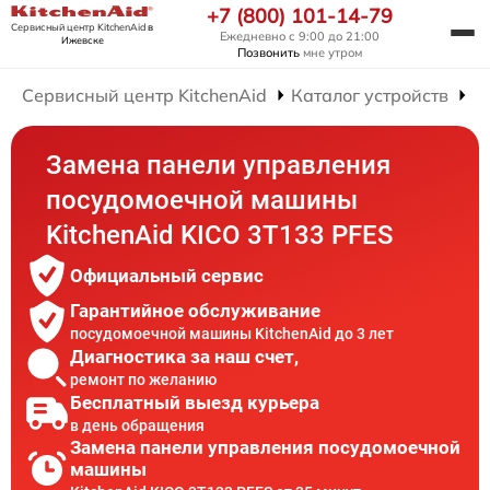
+7 (800) 101-14-79
Сервисный центр KitchenAid
в
Ежедневно с 9:00 до 21:00
Ижевске
Позвонить
мне утром
Сервисный центр KitchenAid
Каталог устройств
Р
Замена панели управления
посудомоечной машины
KitchenAid KICO 3T133 PFES
Официальный сервис
Гарантийное обслуживание
посудомоечной машины KitchenAid до 3 лет
Диагностика за наш счет,
ремонт по желанию
Бесплатный выезд курьера
в день обращения
Замена панели управления посудомоечной
машины