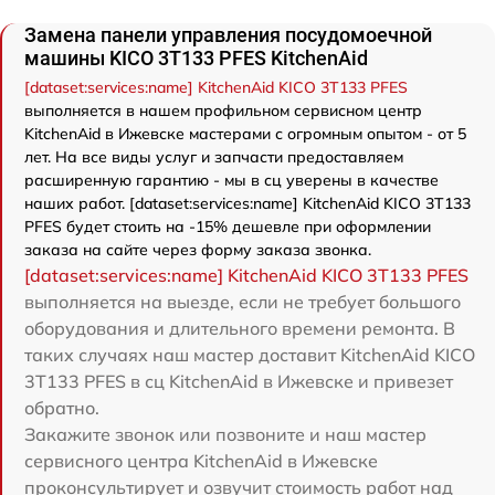
Замена панели управления посудомоечной
машины KICO 3T133 PFES KitchenAid
[dataset:services:name] KitchenAid KICO 3T133 PFES
выполняется в нашем профильном сервисном центр
KitchenAid в Ижевске мастерами с огромным опытом - от 5
лет. На все виды услуг и запчасти предоставляем
расширенную гарантию - мы в сц уверены в качестве
наших работ. [dataset:services:name] KitchenAid KICO 3T133
PFES будет стоить на -15% дешевле при оформлении
заказа на сайте через форму заказа звонка.
[dataset:services:name] KitchenAid KICO 3T133 PFES
выполняется на выезде, если не требует большого
оборудования и длительного времени ремонта. В
таких случаях наш мастер доставит KitchenAid KICO
3T133 PFES в сц KitchenAid в Ижевске и привезет
обратно.
Закажите звонок или позвоните и наш мастер
сервисного центра KitchenAid в Ижевске
проконсультирует и озвучит стоимость работ над