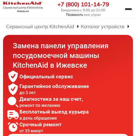
+7 (800) 101-14-79
Сервисный центр KitchenAid
в
Ежедневно с 9:00 до 21:00
Ижевске
Позвонить
мне утром
Сервисный центр KitchenAid
Каталог устройств
Р
Замена панели управления
посудомоечной машины
KitchenAid в Ижевске
Официальный сервис
Гарантийное обслуживание
до 3 лет
Диагностика за наш счет,
ремонт по желанию
Бесплатный выезд курьера
в день обращения
Срочный ремонт
от 35 минут