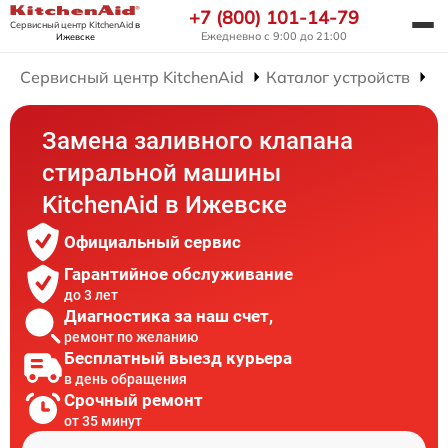
+7 (800) 101-14-79
Сервисный центр KitchenAid
в
Ежедневно с 9:00 до 21:00
Ижевске
Сервисный центр KitchenAid
Каталог устройств
Р
Замена заливного клапана
стиральной машины
KitchenAid в Ижевске
Официальный сервис
Гарантийное обслуживание
до 3 лет
Диагностика за наш счет,
ремонт по желанию
Бесплатный выезд курьера
в день обращения
Срочный ремонт
от 35 минут