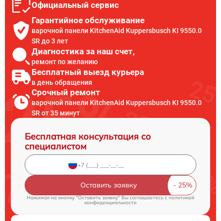
Официальный сервис
Гарантийное обслуживание
варочной панели KitchenAid Kuppersbusch KI 9550.0
SR до 3 лет
Диагностика за наш счет,
ремонт по желанию
Бесплатный выезд курьера
в день обращения
Срочный ремонт
варочной панели KitchenAid Kuppersbusch KI 9550.0
SR от 35 минут
Бесплатная консультация со
специалистом
Оставить заявку
Нажимая на кнопку "Оставить заявку" Вы соглашаетесь c
политикой
конфиденциальности