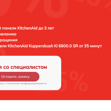
 панели KitchenAid до 3 лет
 желанию
бращения
нели
KitchenAid Kuppersbush KI 6800.0 SR от 35 минут
я со специалистом
Оставить заявку
есь c
политикой конфиденциальности