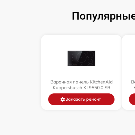
Популярные
Варочная панель KitchenAid
В
Kuppersbusch KI 9550.0 SR
Заказать ремонт