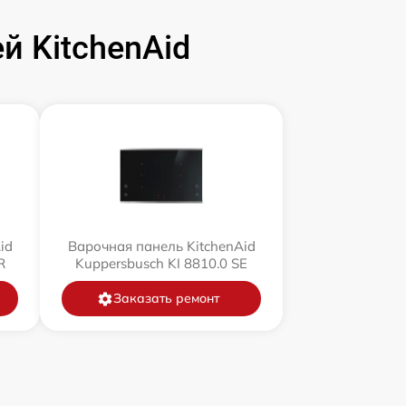
 KitchenAid
id
Варочная панель KitchenAid
R
Kuppersbusch KI 8810.0 SE
Заказать ремонт