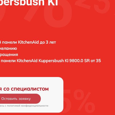
persbush KI
 панели KitchenAid до 3 лет
 желанию
бращения
й панели
KitchenAid Kuppersbush KI 9800.0 SR от 35
я со специалистом
Оставить заявку
есь c
политикой конфиденциальности