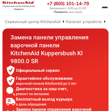
+7 (800) 101-14-79
Сервисный центр KitchenAid
в
Ежедневно с 9:00 до 21:00
Ижевске
Позвонить
мне утром
Сервисный центр KitchenAid
Каталог устройств
Р
Замена панели управления
варочной панели
KitchenAid Kuppersbush KI
9800.0 SR
Официальный сервис
Гарантийное обслуживание
варочной панели KitchenAid до 3 лет
Диагностика за наш счет,
ремонт по желанию
Бесплатный выезд курьера
в день обращения
Замена панели управления варочной