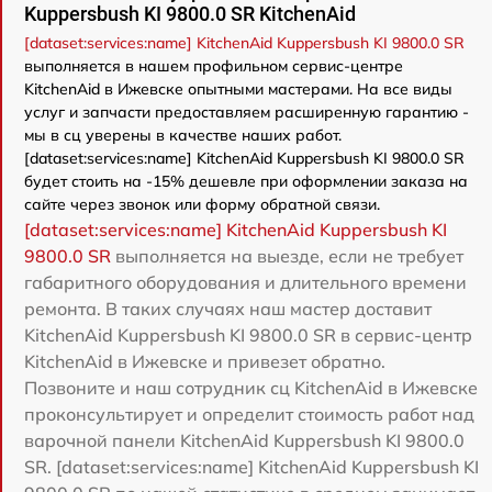
Kuppersbush KI 9800.0 SR KitchenAid
[dataset:services:name] KitchenAid Kuppersbush KI 9800.0 SR
выполняется в нашем профильном сервис-центре
KitchenAid в Ижевске опытными мастерами. На все виды
услуг и запчасти предоставляем расширенную гарантию -
мы в сц уверены в качестве наших работ.
[dataset:services:name] KitchenAid Kuppersbush KI 9800.0 SR
будет стоить на -15% дешевле при оформлении заказа на
сайте через звонок или форму обратной связи.
[dataset:services:name] KitchenAid Kuppersbush KI
9800.0 SR
выполняется на выезде, если не требует
габаритного оборудования и длительного времени
ремонта. В таких случаях наш мастер доставит
KitchenAid Kuppersbush KI 9800.0 SR в сервис-центр
KitchenAid в Ижевске и привезет обратно.
Позвоните и наш сотрудник сц KitchenAid в Ижевске
проконсультирует и определит стоимость работ над
варочной панели KitchenAid Kuppersbush KI 9800.0
SR. [dataset:services:name] KitchenAid Kuppersbush KI