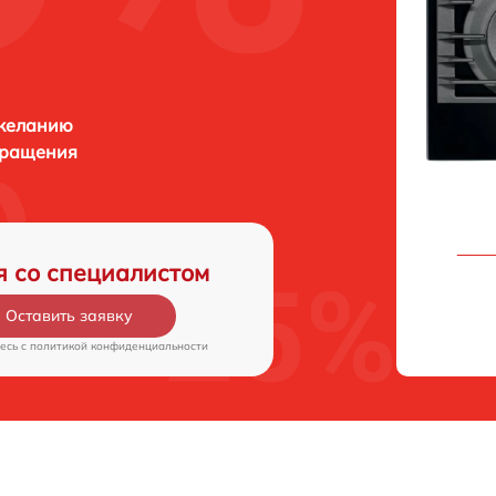
 желанию
бращения
я со специалистом
Оставить заявку
есь c
политикой конфиденциальности