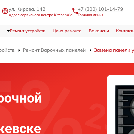
ул. Кирова, 142
+7 (800) 101-14-79
Адрес сервисного центра KitchenAid
Горячая линия
Ремонт устройств
Цена ремонта
Вакансии
Контакт
ройств
Ремонт Варочных панелей
Замена панели 
и
рочной
жевске