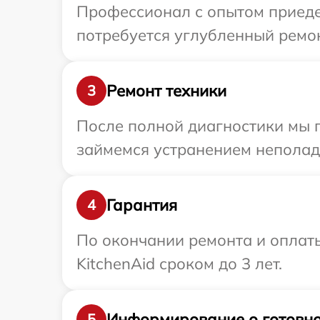
Профессионал с опытом приедет
потребуется углубленный ремон
Ремонт техники
3
После полной диагностики мы 
займемся устранением неполад
Гарантия
4
По окончании ремонта и оплат
KitchenAid сроком до 3 лет.
Информирование о готовно
5