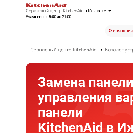
Сервисный центр KitchenAid
в Ижевске
Ежедневно с 9:00 до 21:00
О компании
Сервисный центр KitchenAid
Каталог уст
Замена панел
управления ва
панели
KitchenAid в И