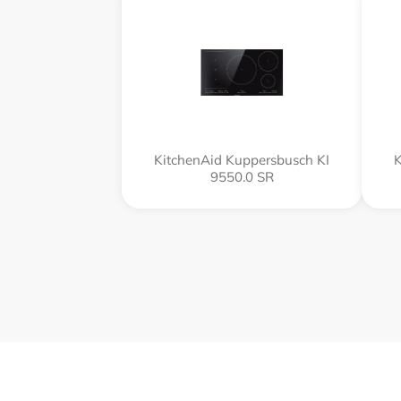
KitchenAid Kuppersbusch KI
K
9550.0 SR