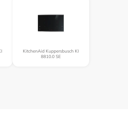
KI
KitchenAid Kuppersbusch KI
8810.0 SE